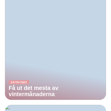
24/10/2022
Få ut det mesta av
vintermånaderna