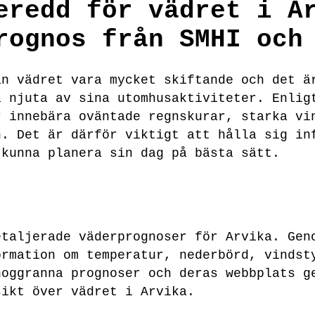
eredd för vädret i A
rognos från SMHI och
an vädret vara mycket skiftande och det ä
a njuta av sina utomhusaktiviteter. Enlig
r innebära oväntade regnskurar, starka vi
n. Det är därför viktigt att hålla sig in
 kunna planera sin dag på bästa sätt.
etaljerade väderprognoser för Arvika. Gen
ormation om temperatur, nederbörd, vindst
noggranna prognoser och deras webbplats g
sikt över vädret i Arvika.