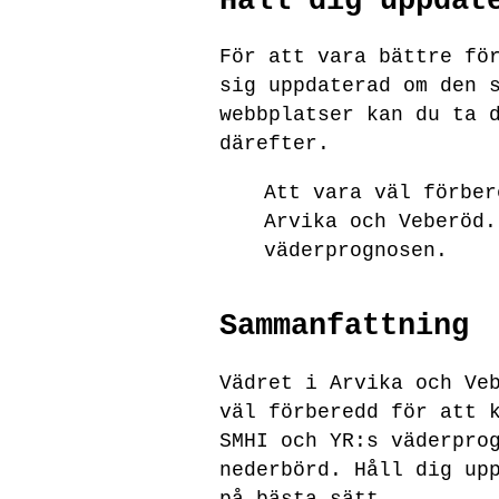
Håll dig uppdat
För att vara bättre fö
sig uppdaterad om den 
webbplatser kan du ta 
därefter.
Att vara väl förber
Arvika och Veberöd.
väderprognosen.
Sammanfattning
Vädret i Arvika och Ve
väl förberedd för att 
SMHI och YR:s väderpro
nederbörd. Håll dig up
på bästa sätt.