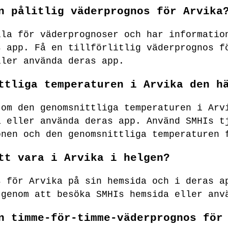
n pålitlig väderprognos för Arvika
lla för väderprognoser och har informatio
s app. Få en tillförlitlig väderprognos f
ller använda deras app.
ttliga temperaturen i Arvika den h
 om den genomsnittliga temperaturen i Arv
a eller använda deras app. Använd SMHIs t
onen och den genomsnittliga temperaturen 
tt vara i Arvika i helgen?
s för Arvika på sin hemsida och i deras a
 genom att besöka SMHIs hemsida eller anv
n timme-för-timme-väderprognos för