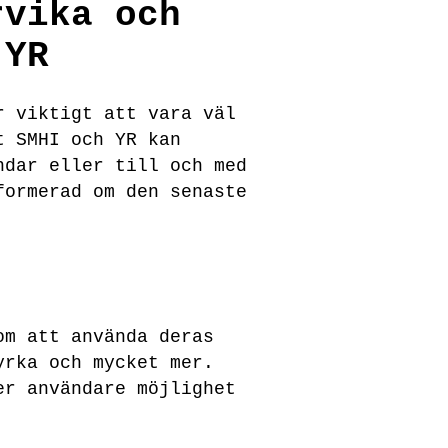
rvika och
 YR
r viktigt att vara väl
t SMHI och YR kan
ndar eller till och med
formerad om den senaste
om att använda deras
yrka och mycket mer.
er användare möjlighet