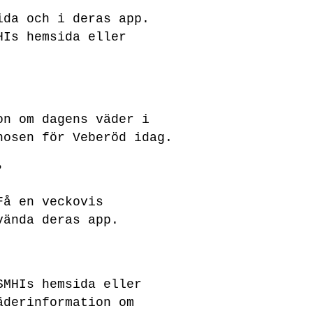
ida och i deras app.
HIs hemsida eller
on om dagens väder i
nosen för Veberöd idag.
?
Få en veckovis
vända deras app.
SMHIs hemsida eller
äderinformation om