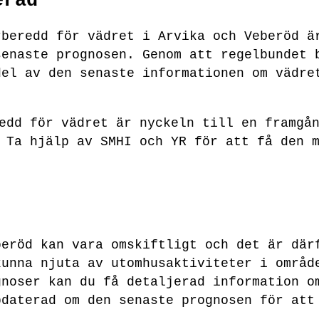
erad
rberedd för vädret i Arvika och Veberöd ä
senaste prognosen. Genom att regelbundet 
del av den senaste informationen om vädre
edd för vädret är nyckeln till en framgå
 Ta hjälp av SMHI och YR för att få den 
beröd kan vara omskiftligt och det är där
kunna njuta av utomhusaktiviteter i områd
gnoser kan du få detaljerad information o
pdaterad om den senaste prognosen för att