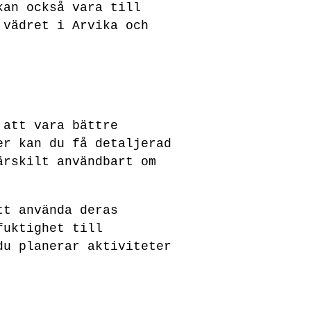
kan också vara till
 vädret i Arvika och
 att vara bättre
er kan du få detaljerad
ärskilt användbart om
tt använda deras
fuktighet till
du planerar aktiviteter