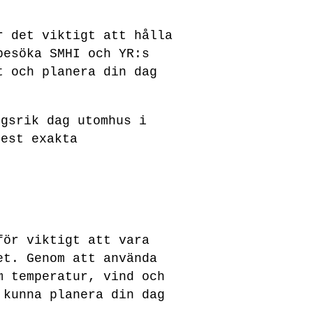
r det viktigt att hålla
besöka SMHI och YR:s
t och planera din dag
ngsrik dag utomhus i
mest exakta
för viktigt att vara
et. Genom att använda
m temperatur, vind och
 kunna planera din dag