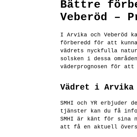
Bättre förb
Veberöd – P
I Arvika och Veberöd k
förberedd för att kunn
vädrets nyckfulla natu
solsken i dessa område
väderprognosen för att
Vädret i Arvika
SMHI och YR erbjuder d
tjänster kan du få inf
SMHI är känt för sina 
att få en aktuell över