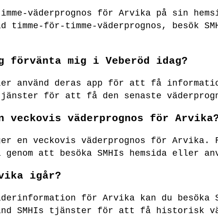
timme-väderprognos för Arvika på sin hems
ad timme-för-timme-väderprognos, besök SM
g förvänta mig i Veberöd idag?
ler använd deras app för att få informati
tjänster för att få den senaste väderprog
n veckovis väderprognos för Arvika
ger en veckovis väderprognos för Arvika. 
a genom att besöka SMHIs hemsida eller an
vika igår?
äderinformation för Arvika kan du besöka 
änd SMHIs tjänster för att få historisk v