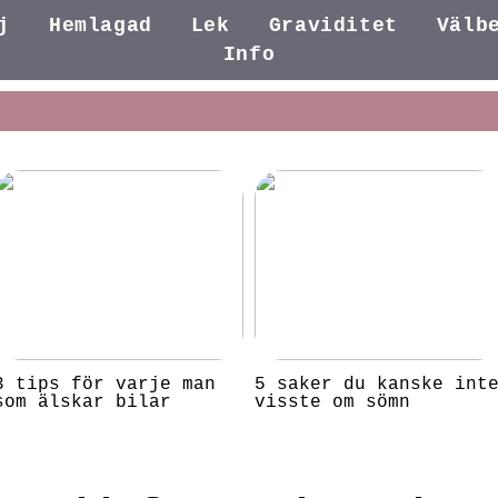
j
Hemlagad
Lek
Graviditet
Välb
Info
3 tips för varje man
5 saker du kanske int
som älskar bilar
visste om sömn