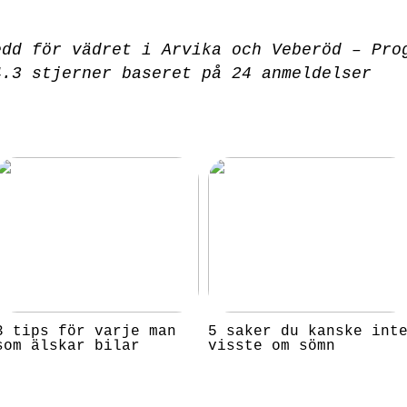
edd för vädret i Arvika och Veberöd – Pro
4.3
stjerner baseret på
24
anmeldelser
3 tips för varje man
5 saker du kanske int
som älskar bilar
visste om sömn