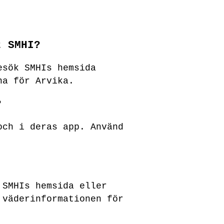
t SMHI?
esök SMHIs hemsida
na för Arvika.
?
och i deras app. Använd
 SMHIs hemsida eller
 väderinformationen för