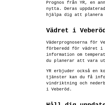
Prognos från YR, en an
nytta. Deras uppdatera
hjälpa dig att planera
Vädret i Veberö
Väderprognoserna för V
förberedd för vädret i
information om tempera
du planerar att vara u
YR erbjuder också en k
tjänster kan du få inf
vindriktning och neder
i Veberöd.