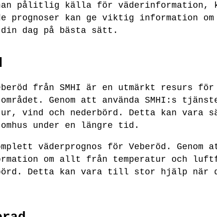
nan pålitlig källa för väderinformation, 
de prognoser kan ge viktig information om
 din dag på bästa sätt.
d
eberöd från SMHI är en utmärkt resurs för
 området. Genom att använda SMHI:s tjänst
tur, vind och nederbörd. Detta kan vara s
tomhus under en längre tid.
omplett väderprognos för Veberöd. Genom a
ormation om allt från temperatur och luft
börd. Detta kan vara till stor hjälp när 