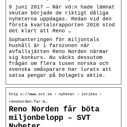
9 juni 2017 — När vd:n hade lämnat
skutan började de riktigt dåliga
nyheterna uppdagas. Redan vid den
första kvartalsrapporten 2016 stod
det klart att Reno …
Sophanteringen för miljontals
hushåll är i farozonen när
avfallsjätten Reno Norden närmar
sig konkurs. Nu väcks dessutom
frågan om flera tusen norska och
svenska småsparare har lurats att
satsa pengar på bolagets aktie.
http s://www.svt.se › nyheter › inrikes ›
renonorden-far-b…
Reno Norden får böta
miljonbelopp – SVT
Nyheter