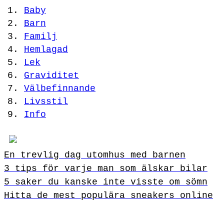
Baby
Barn
Familj
Hemlagad
Lek
Graviditet
Välbefinnande
Livsstil
Info
En trevlig dag utomhus med barnen
3 tips för varje man som älskar bilar
5 saker du kanske inte visste om sömn
Hitta de mest populära sneakers online